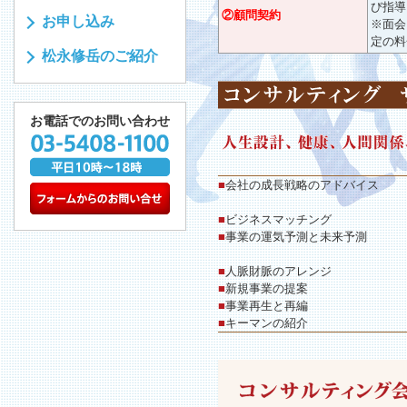
び指導
②顧問契約
お申し込み
※面会
定の料
松永修岳のご紹介
お電話でのお問い合わせ
■
会社の成長戦略のアドバイス
■
ビジネスマッチング
■
事業の運気予測と未来予測
■
人脈財脈のアレンジ
■
新規事業の提案
■
事業再生と再編
■
キーマンの紹介