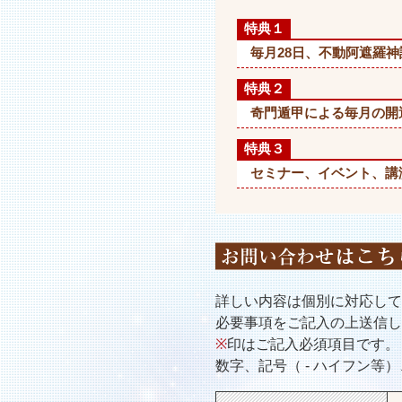
特典１
毎月28日、不動阿遮羅
特典２
奇門遁甲による毎月の開
特典３
セミナー、イベント、講
詳しい内容は個別に対応して
必要事項をご記入の上送信し
※
印はご記入必須項目です。
数字、記号（ - ハイフン